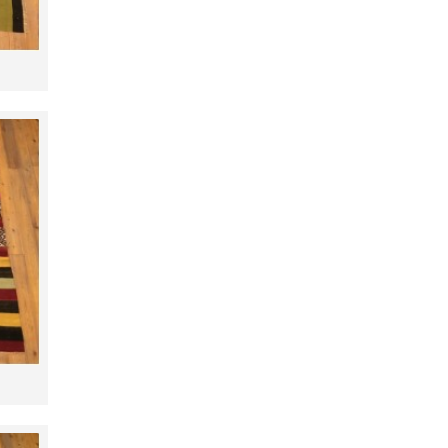
2,05m