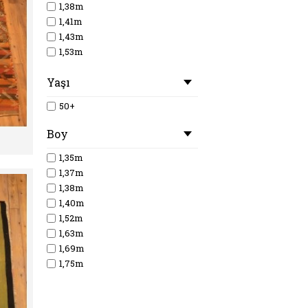
1,38m
1,41m
1,43m
1,53m
1,58m
Yaşı
1,66m
1,79m
50+
Boy
1,35m
1,37m
1,38m
1,40m
1,52m
1,63m
1,69m
1,75m
1,89m
1,98m