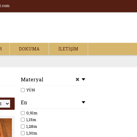
t.com
R
DOKUMA
İLETIŞIM
Materyal
YÜN
En
0,91m
1,15m
1,28m
1,30m