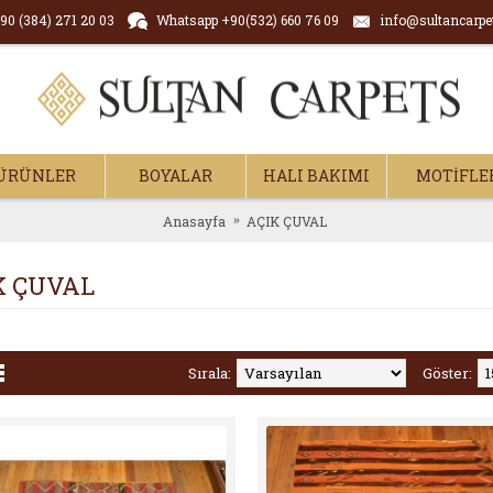
90 (384) 271 20 03
Whatsapp +90(532) 660 76 09
info@sultancarpe
ÜRÜNLER
BOYALAR
HALI BAKIMI
MOTİFLE
Anasayfa
AÇIK ÇUVAL
K ÇUVAL
Sırala:
Göster: