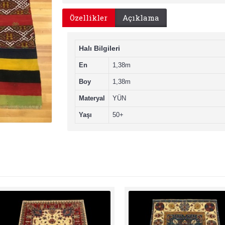
Özellikler
Açıklama
Halı Bilgileri
En
1,38m
Boy
1,38m
Materyal
YÜN
Yaşı
50+