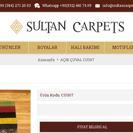
90 (384) 271 20 03
Whatsapp +90(532) 660 76 09
info@sultancarpe
ÜRÜNLER
BOYALAR
HALI BAKIMI
MOTİFLE
Anasayfa
AÇIK ÇUVAL CU307
Ürün Kodu:
CU307
FİYAT BİLGİSİ AL