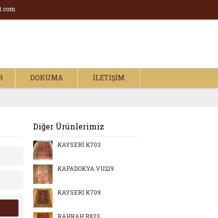
t.com
R
DOKUMA
İLETIŞIM
Diğer Ürünlerimiz
KAYSERİ K703
KAPADOKYA VU219
KAYSERİ K709
RAHRAH R823