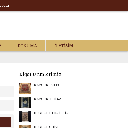
t.com
R
DOKUMA
İLETIŞIM
Diğer Ürünlerimiz
KAYSERİ K839
KAYSERİ SH142
HEREKE HI-85 16X16
HEREKE SH123