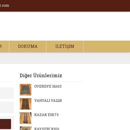
t.com
R
DOKUMA
İLETIŞIM
Diğer Ürünlerimiz
OVERDYE HA03
YAHYALI YA228
KAZAK EH173
KAYSERİ K910