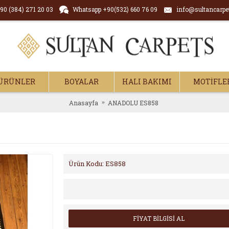
90 (384) 271 20 03
Whatsapp +90(532) 660 76 09
info@sultancarpe
ÜRÜNLER
BOYALAR
HALI BAKIMI
MOTİFLE
Anasayfa
ANADOLU ES858
Ürün Kodu:
ES858
FİYAT BİLGİSİ AL