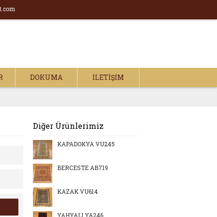
t.com
R
DOKUMA
İLETIŞIM
Diğer Ürünlerimiz
KAPADOKYA VU245
BERCESTE AB719
KAZAK VU614
YAHYALI YA246