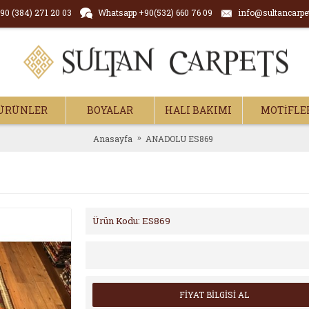
90 (384) 271 20 03
Whatsapp +90(532) 660 76 09
info@sultancarpe
ÜRÜNLER
BOYALAR
HALI BAKIMI
MOTİFLE
Anasayfa
ANADOLU ES869
Ürün Kodu:
ES869
FİYAT BİLGİSİ AL