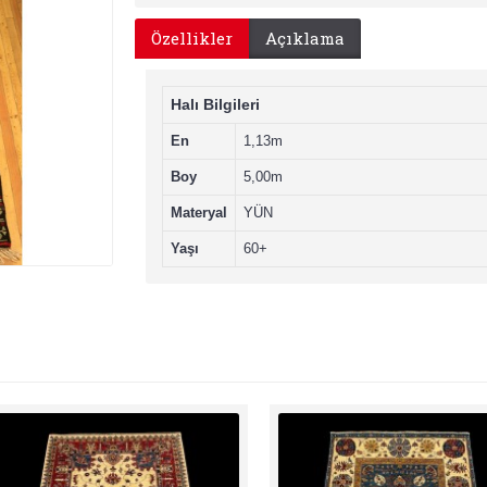
Özellikler
Açıklama
Halı Bilgileri
En
1,13m
Boy
5,00m
Materyal
YÜN
Yaşı
60+