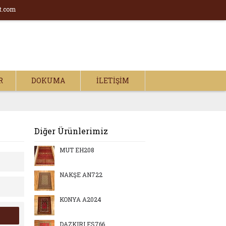
t.com
R
DOKUMA
İLETIŞIM
Diğer Ürünlerimiz
MUT EH208
NAKŞE AN722
KONYA A2024
DAZKIRI ES766