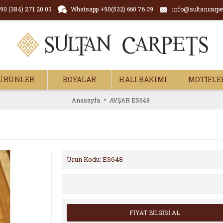
90 (384) 271 20 03
Whatsapp +90(532) 660 76 09
info@sultancarpe
ÜRÜNLER
BOYALAR
HALI BAKIMI
MOTİFLE
Anasayfa
AVŞAR ES648
Ürün Kodu:
ES648
FİYAT BİLGİSİ AL