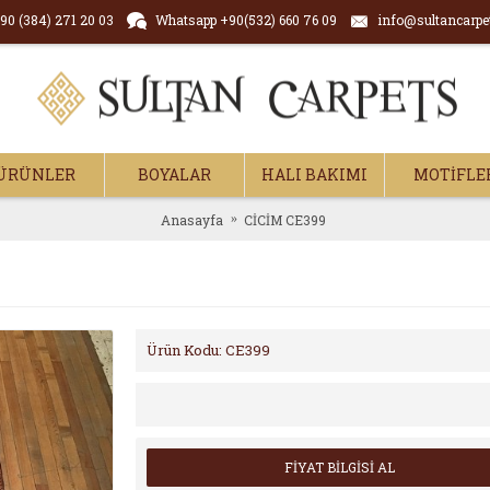
90 (384) 271 20 03
Whatsapp +90(532) 660 76 09
info@sultancarpe
ÜRÜNLER
BOYALAR
HALI BAKIMI
MOTİFLE
Anasayfa
CİCİM CE399
Ürün Kodu:
CE399
FİYAT BİLGİSİ AL