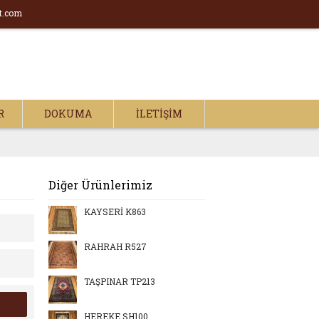
t.com
R
DOKUMA
İLETIŞIM
Diğer Ürünlerimiz
KAYSERİ K863
RAHRAH R527
TAŞPINAR TP213
HEREKE SH100