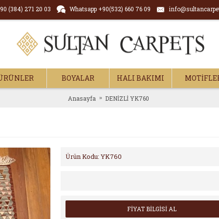
90 (384) 271 20 03
Whatsapp +90(532) 660 76 09
info@sultancarpe
ÜRÜNLER
BOYALAR
HALI BAKIMI
MOTİFLE
Anasayfa
DENİZLİ YK760
Ürün Kodu:
YK760
FİYAT BİLGİSİ AL