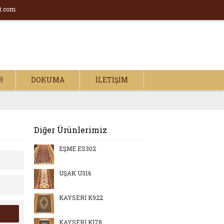
t.com
R
DOKUMA
İLETIŞIM
Diğer Ürünlerimiz
EŞME ES302
UŞAK U316
KAYSERİ K922
KAYSERİ Kİ78