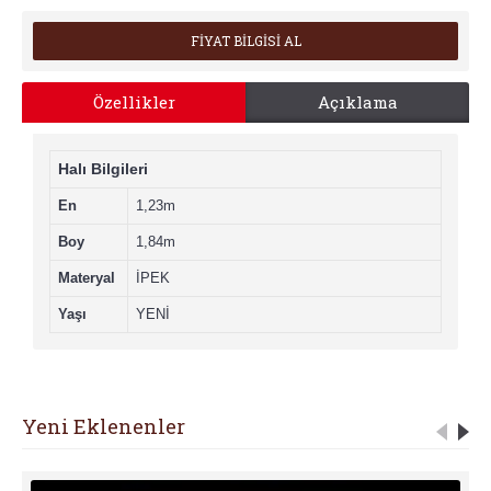
FİYAT BİLGİSİ AL
Özellikler
Açıklama
Halı Bilgileri
En
1,23m
Boy
1,84m
Materyal
İPEK
Yaşı
YENİ
Yeni Eklenenler