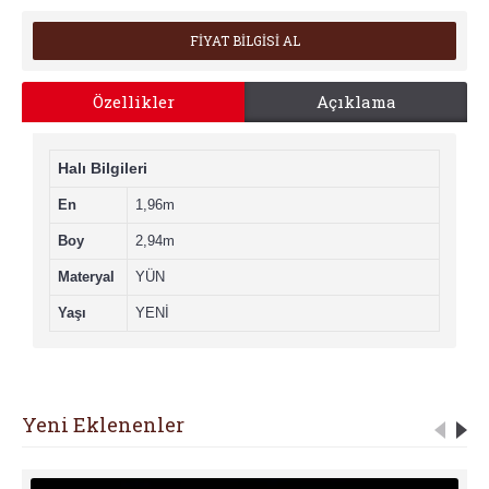
FİYAT BİLGİSİ AL
Özellikler
Açıklama
Halı Bilgileri
En
1,96m
Boy
2,94m
Materyal
YÜN
Yaşı
YENİ
Yeni Eklenenler