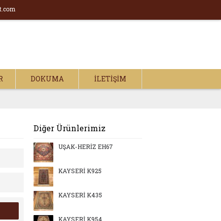
t.com
R
DOKUMA
İLETIŞIM
Diğer Ürünlerimiz
UŞAK-HERİZ EH67
KAYSERİ K925
KAYSERİ K435
KAYSERİ K954