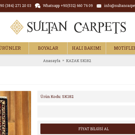
90 (384) 271 20 03
Whatsapp +90(532) 660 76 09
info@sultancarpe
ÜRÜNLER
BOYALAR
HALI BAKIMI
MOTİFLE
Anasayfa
KAZAK SK182
Ürün Kodu:
SK182
FİYAT BİLGİSİ AL