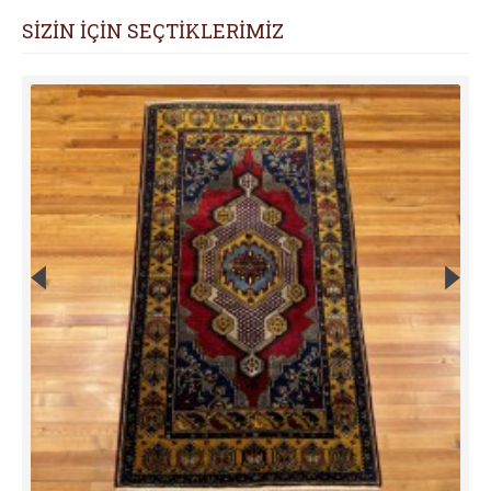
SİZİN İÇİN SEÇTİKLERİMİZ