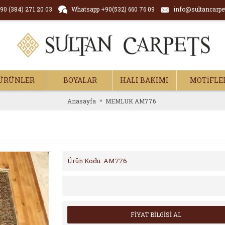
90 (384) 271 20 03
Whatsapp +90(532) 660 76 09
info@sultancarpe
ÜRÜNLER
BOYALAR
HALI BAKIMI
MOTİFLE
Anasayfa
MEMLUK AM776
Ürün Kodu:
AM776
FİYAT BİLGİSİ AL