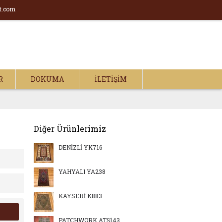
t.com
R
DOKUMA
İLETIŞIM
Diğer Ürünlerimiz
DENİZLİ YK716
YAHYALI YA238
KAYSERİ K883
PATCHWORK ATŞ143