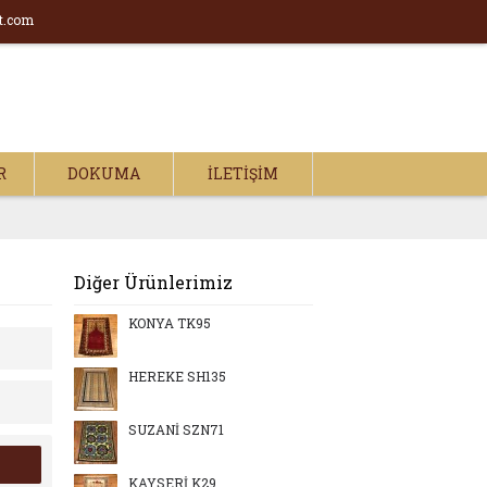
t.com
R
DOKUMA
İLETIŞIM
Diğer Ürünlerimiz
KONYA TK95
HEREKE SH135
SUZANİ SZN71
KAYSERİ K29