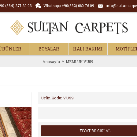
90 (384) 271 20 03
Whatsapp +90(532) 660 76 09
info@sultancarpe
ÜRÜNLER
BOYALAR
HALI BAKIMI
MOTİFLE
Anasayfa
MEMLUK VU59
Ürün Kodu:
VU59
FİYAT BİLGİSİ AL