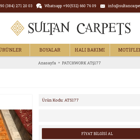
90 (384) 271 20 03
Whatsapp +90(532) 660 76 09
info@sultancarpe
ÜRÜNLER
BOYALAR
HALI BAKIMI
MOTİFLE
Anasayfa
PATCHWORK ATŞ177
Ürün Kodu:
ATS177
FİYAT BİLGİSİ AL