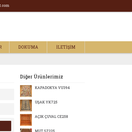
t.com
R
DOKUMA
İLETIŞIM
Diğer Ürünlerimiz
KAPADOKYA VU394
UŞAK YK725
AÇIK ÇUVAL CE258
MUT SZ225