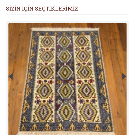
SİZİN İÇİN SEÇTİKLERİMİZ