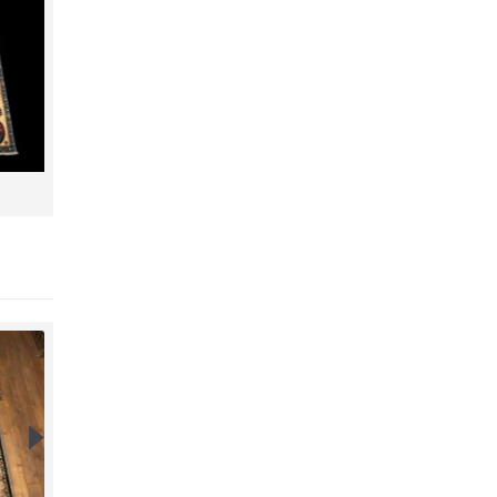
DİLBER VU51
ŞIRVAN 