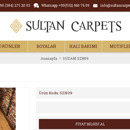
90 (384) 271 20 03
Whatsapp +90(532) 660 76 09
info@sultancarpe
ÜRÜNLER
BOYALAR
HALI BAKIMI
MOTİFLE
Anasayfa
SUZANİ SZN09
Ürün Kodu:
SZN09
FİYAT BİLGİSİ AL