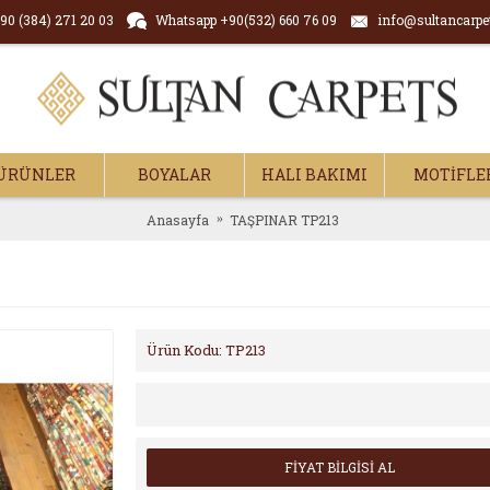
90 (384) 271 20 03
Whatsapp +90(532) 660 76 09
info@sultancarpe
ÜRÜNLER
BOYALAR
HALI BAKIMI
MOTİFLE
Anasayfa
TAŞPINAR TP213
Ürün Kodu:
TP213
FİYAT BİLGİSİ AL