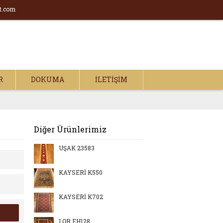
t.com
R
DOKUMA
İLETIŞIM
Diğer Ürünlerimiz
UŞAK 23583
KAYSERİ K550
KAYSERİ K702
LOR EH128