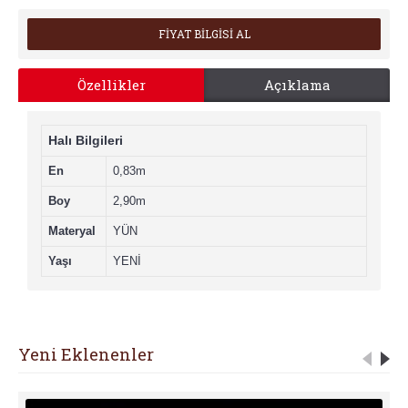
FİYAT BİLGİSİ AL
Özellikler
Açıklama
Halı Bilgileri
En
0,83m
Boy
2,90m
Materyal
YÜN
Yaşı
YENİ
Yeni Eklenenler