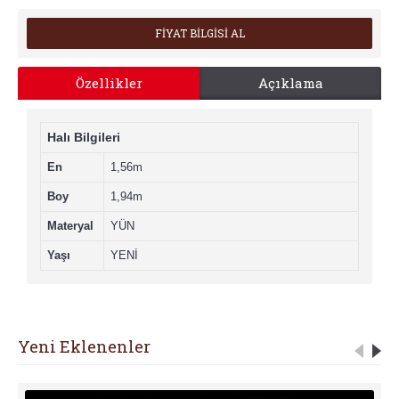
FİYAT BİLGİSİ AL
Özellikler
Açıklama
Halı Bilgileri
En
1,56m
Boy
1,94m
Materyal
YÜN
Yaşı
YENİ
Yeni Eklenenler