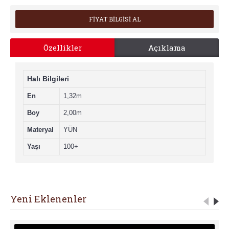
FİYAT BİLGİSİ AL
Özellikler
Açıklama
Halı Bilgileri
En
1,32m
Boy
2,00m
Materyal
YÜN
Yaşı
100+
Yeni Eklenenler