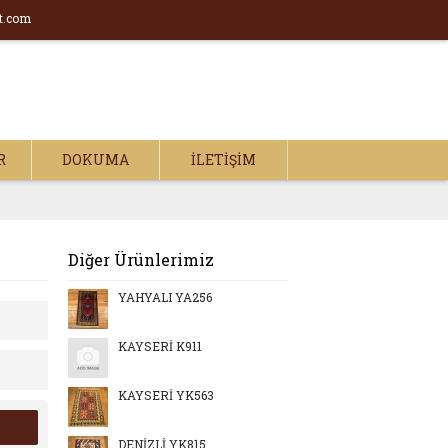
t.com
R
DOKUMA
İLETIŞIM
Diğer Ürünlerimiz
YAHYALI YA256
KAYSERİ K911
KAYSERİ YK563
DENİZLİ YK815