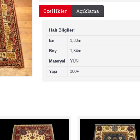
Özellikler
Açıklama
Halı Bilgileri
En
1,30m
Boy
1,84m
Materyal
YÜN
Yaşı
100+