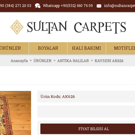
90 (384) 271 20 03
Whatsapp +90(532) 660 76 09
info@sultancarpe
ÜRÜNLER
BOYALAR
HALI BAKIMI
MOTİFLE
Anasayfa
ÜRÜNLER
ANTİKA HALILAR
KAYSERİ AK626
Ürün Kodu:
AK626
FİYAT BİLGİSİ AL