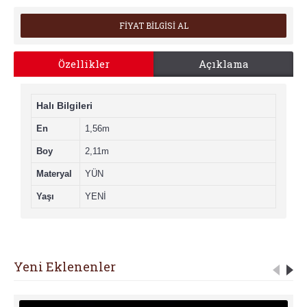
FİYAT BİLGİSİ AL
Özellikler
Açıklama
Halı Bilgileri
En
1,56m
Boy
2,11m
Materyal
YÜN
Yaşı
YENİ
Yeni Eklenenler