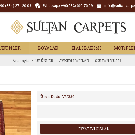
90 (384) 271 20 03
Whatsapp +90(532) 660 76 09
info@sultancarpe
ÜRÜNLER
BOYALAR
HALI BAKIMI
MOTİFLE
Anasayfa
ÜRÜNLER
AYKIRI HALILAR
SULTAN VU336
Ürün Kodu:
VU336
FİYAT BİLGİSİ AL