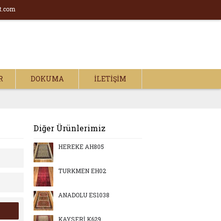
t.com
R
DOKUMA
İLETIŞIM
Diğer Ürünlerimiz
HEREKE AH805
TÜRKMEN EH02
ANADOLU ES1038
KAYSERİ K629