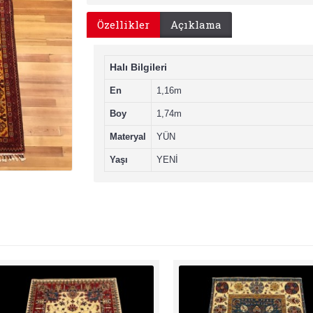
Özellikler
Açıklama
Halı Bilgileri
En
1,16m
Boy
1,74m
Materyal
YÜN
Yaşı
YENİ