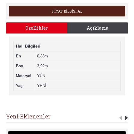
FİYAT BİLGİSİ AL
Özellikler
Açıklama
Halı Bilgileri
En
0,83m
Boy
3,92m
Materyal
YÜN
Yaşı
YENİ
Yeni Eklenenler