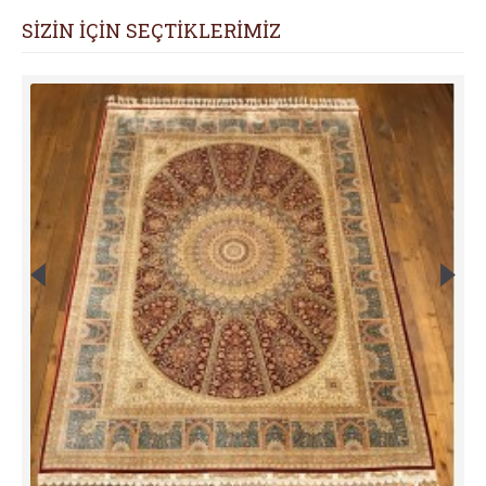
SİZİN İÇİN SEÇTİKLERİMİZ