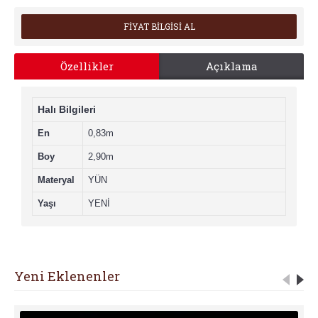
FİYAT BİLGİSİ AL
Özellikler
Açıklama
Halı Bilgileri
En
0,83m
Boy
2,90m
Materyal
YÜN
Yaşı
YENİ
Yeni Eklenenler