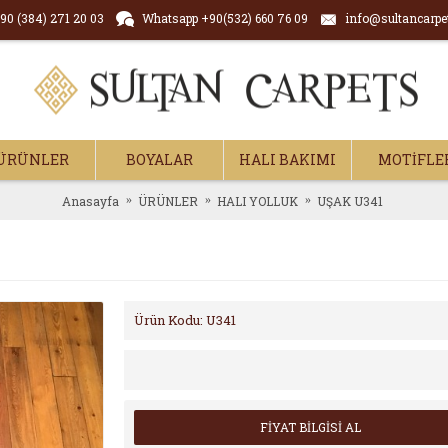
90 (384) 271 20 03
Whatsapp +90(532) 660 76 09
info@sultancarpe
ÜRÜNLER
BOYALAR
HALI BAKIMI
MOTİFLE
Anasayfa
ÜRÜNLER
HALI YOLLUK
UŞAK U341
Ürün Kodu:
U341
FİYAT BİLGİSİ AL