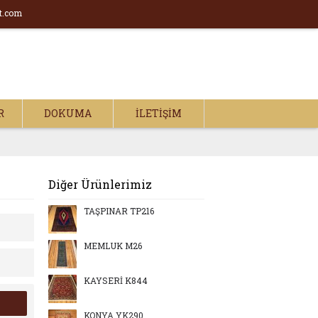
t.com
R
DOKUMA
İLETIŞIM
Diğer Ürünlerimiz
TAŞPINAR TP216
MEMLUK M26
KAYSERİ K844
KONYA YK290