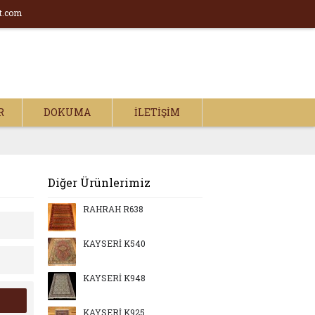
t.com
R
DOKUMA
İLETIŞIM
Diğer Ürünlerimiz
RAHRAH R638
KAYSERİ K540
KAYSERİ K948
KAYSERİ K925