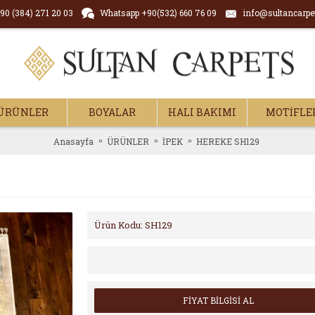
90 (384) 271 20 03
Whatsapp +90(532) 660 76 09
info@sultancarpe
ÜRÜNLER
BOYALAR
HALI BAKIMI
MOTİFLE
Anasayfa
ÜRÜNLER
İPEK
HEREKE SH129
Ürün Kodu:
SH129
FİYAT BİLGİSİ AL