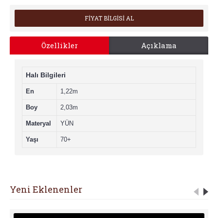
FİYAT BİLGİSİ AL
Özellikler
Açıklama
Halı Bilgileri
En
1,22m
Boy
2,03m
Materyal
YÜN
Yaşı
70+
Yeni Eklenenler