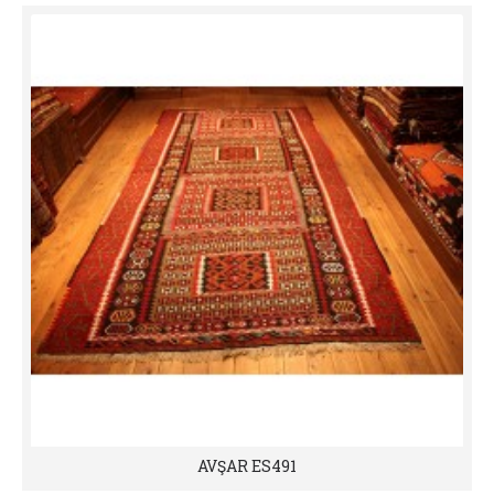
AVŞAR ES491