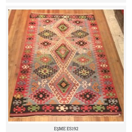
EŞME ES192