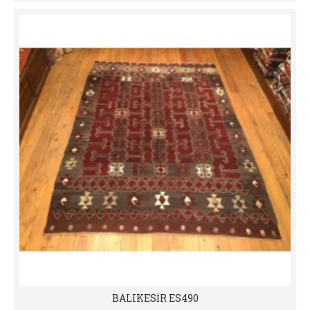
BALIKESİR ES490