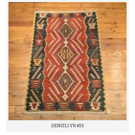
DENİZLİ YK453