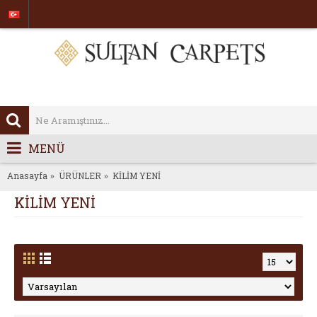
MENÜ
Anasayfa
ÜRÜNLER
KİLİM YENİ
KİLİM YENİ