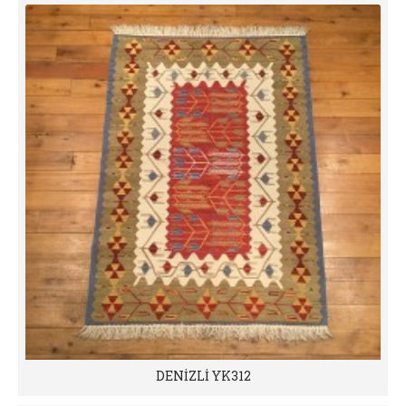
DENİZLİ YK312