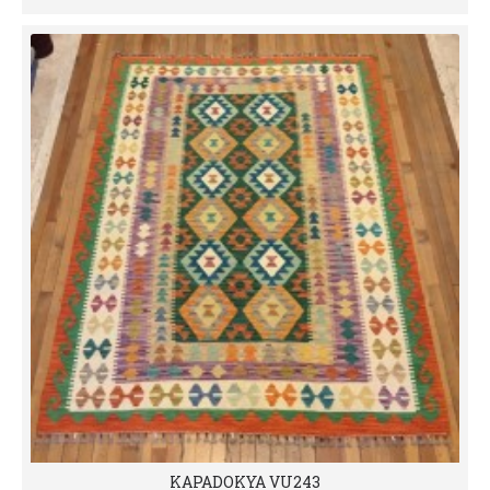
KAPADOKYA VU243