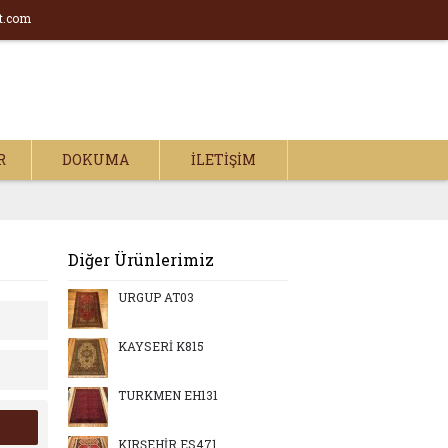
t.com
R
DOKUMA
İLETIŞIM
Diğer Ürünlerimiz
ÜRGÜP AT03
KAYSERİ K815
TÜRKMEN EH131
KIRŞEHİR ES471