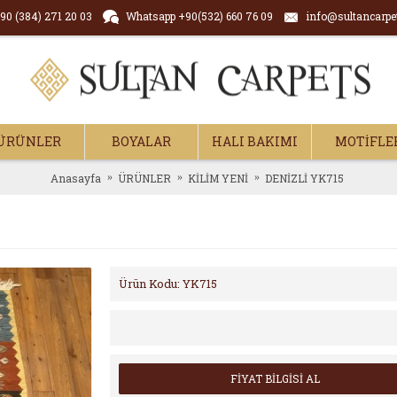
90 (384) 271 20 03
Whatsapp +90(532) 660 76 09
info@sultancarpe
ÜRÜNLER
BOYALAR
HALI BAKIMI
MOTİFLE
Anasayfa
ÜRÜNLER
KİLİM YENİ
DENİZLİ YK715
Ürün Kodu:
YK715
FİYAT BİLGİSİ AL