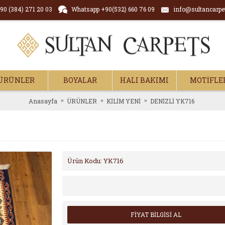
90 (384) 271 20 03
Whatsapp +90(532) 660 76 09
info@sultancarpe
ÜRÜNLER
BOYALAR
HALI BAKIMI
MOTİFLE
Anasayfa
ÜRÜNLER
KİLİM YENİ
DENİZLİ YK716
Ürün Kodu:
YK716
FİYAT BİLGİSİ AL