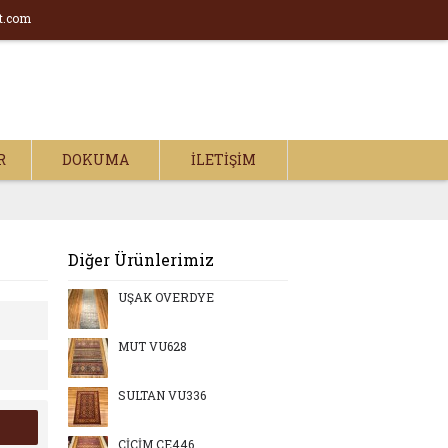
t.com
R
DOKUMA
İLETIŞIM
Diğer Ürünlerimiz
UŞAK OVERDYE
MUT VU628
SULTAN VU336
CİCİM CE446