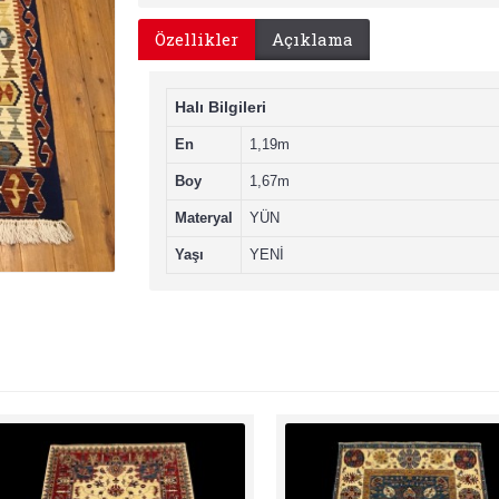
Özellikler
Açıklama
Halı Bilgileri
En
1,19m
Boy
1,67m
Materyal
YÜN
Yaşı
YENİ