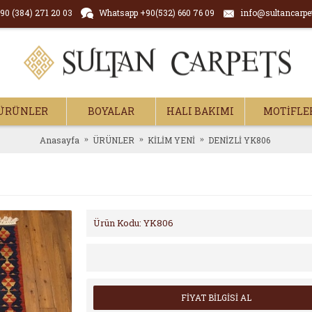
90 (384) 271 20 03
Whatsapp +90(532) 660 76 09
info@sultancarpe
ÜRÜNLER
BOYALAR
HALI BAKIMI
MOTİFLE
Anasayfa
ÜRÜNLER
KİLİM YENİ
DENİZLİ YK806
Ürün Kodu:
YK806
FİYAT BİLGİSİ AL