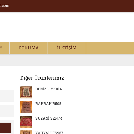
t.com
R
DOKUMA
İLETIŞIM
Diğer Ürünlerimiz
DENİZLİ YK814
RAHRAH R508
SUZANİ SZN74
YAHYALI ES967