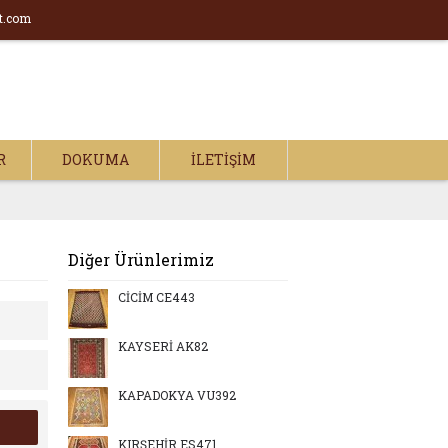
t.com
R
DOKUMA
İLETIŞIM
Diğer Ürünlerimiz
CİCİM CE443
KAYSERİ AK82
KAPADOKYA VU392
KIRŞEHİR ES471