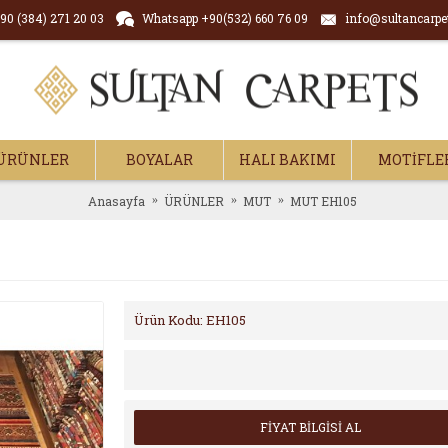
90 (384) 271 20 03
Whatsapp +90(532) 660 76 09
info@sultancarpe
ÜRÜNLER
BOYALAR
HALI BAKIMI
MOTİFLE
Anasayfa
ÜRÜNLER
MUT
MUT EH105
Ürün Kodu:
EH105
FİYAT BİLGİSİ AL