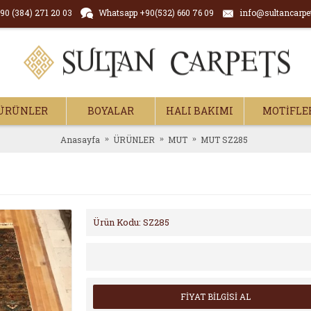
90 (384) 271 20 03
Whatsapp +90(532) 660 76 09
info@sultancarpe
ÜRÜNLER
BOYALAR
HALI BAKIMI
MOTİFLE
Anasayfa
ÜRÜNLER
MUT
MUT SZ285
Ürün Kodu:
SZ285
FİYAT BİLGİSİ AL