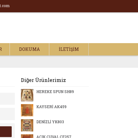
t.com
R
DOKUMA
İLETIŞIM
Diğer Ürünlerimiz
HEREKE SPUN SH89
KAYSERİ AK459
DENİZLİ YK803
AÇIK ÇUVAL CE257