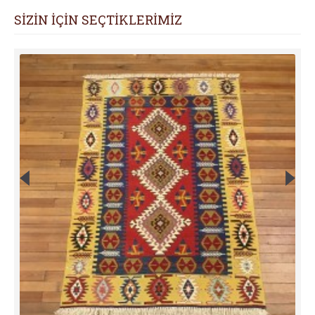
SİZİN İÇİN SEÇTİKLERİMİZ