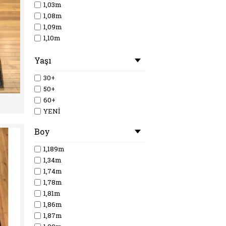
1,03m
1,08m
1,09m
1,10m
1,11m
Yaşı
1,12m
1,13m
30+
1,14m
50+
1,16m
60+
1,20m
YENİ
1,26m
1,32m
Boy
1,189m
1,34m
1,74m
1,78m
1,81m
1,86m
1,87m