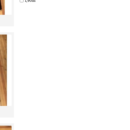
1,90m
1,91m
1,93m
2,02m
2,06m
2,10m
2,27m
2,28m
2,43m