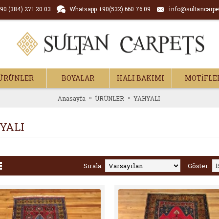
90 (384) 271 20 03
Whatsapp +90(532) 660 76 09
info@sultancarpe
ÜRÜNLER
BOYALAR
HALI BAKIMI
MOTİFLE
Anasayfa
ÜRÜNLER
YAHYALI
YALI
Sırala:
Göster: