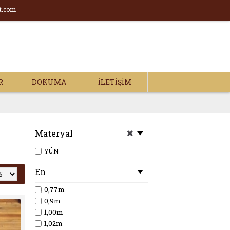
t.com
R
DOKUMA
İLETIŞIM
Materyal
YÜN
En
0,77m
0,9m
1,00m
1,02m