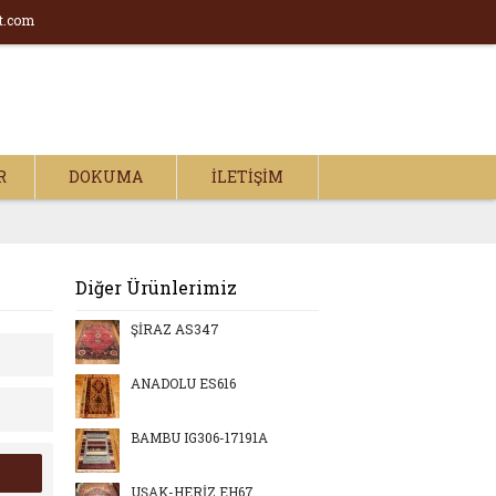
t.com
R
DOKUMA
İLETIŞIM
Diğer Ürünlerimiz
ŞİRAZ AS347
ANADOLU ES616
BAMBU IG306-17191A
UŞAK-HERİZ EH67