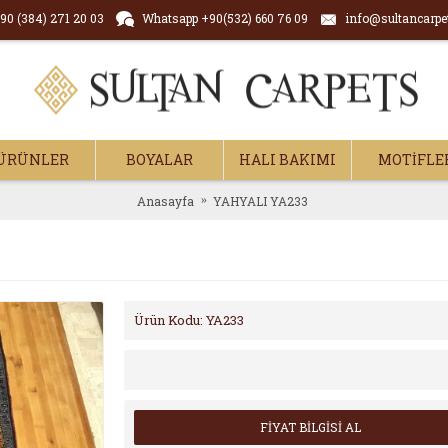
90 (384) 271 20 03
Whatsapp +90(532) 660 76 09
info@sultancarpe
ÜRÜNLER
BOYALAR
HALI BAKIMI
MOTİFLE
Anasayfa
YAHYALI YA233
Ürün Kodu:
YA233
FİYAT BİLGİSİ AL