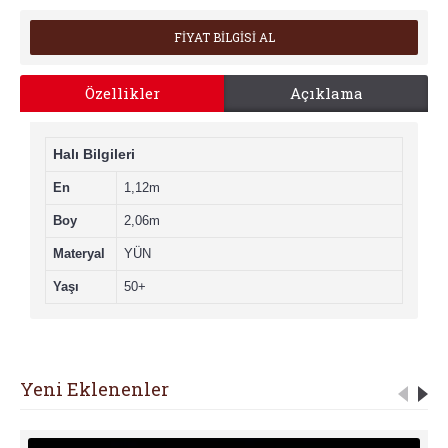
FİYAT BİLGİSİ AL
Özellikler
Açıklama
Halı Bilgileri
En
1,12m
Boy
2,06m
Materyal
YÜN
Yaşı
50+
Yeni Eklenenler