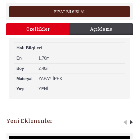
FİYAT BİLGİSİ AL
Özellikler
Açıklama
Halı Bilgileri
En
1,70m
Boy
2,40m
Materyal
YAPAY İPEK
Yaşı
YENİ
Yeni Eklenenler