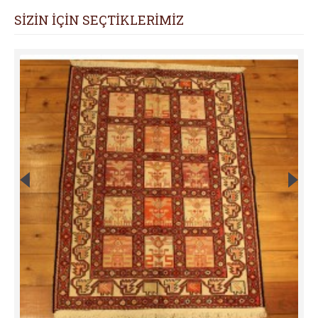
SİZİN İÇİN SEÇTİKLERİMİZ