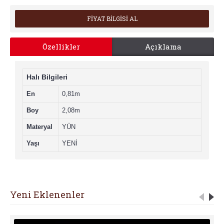
FİYAT BİLGİSİ AL
Özellikler
Açıklama
Halı Bilgileri
En
0,81m
Boy
2,08m
Materyal
YÜN
Yaşı
YENİ
Yeni Eklenenler